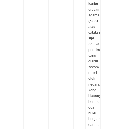
kantor
urusan
agama
(KUA)
atau
catatan
sipil.
Artinya
pernikahan
yang
diakui
secara
resmi
oleh
negara.
Yang
biasanya
berupa
dua
buku
bergambar
garuda