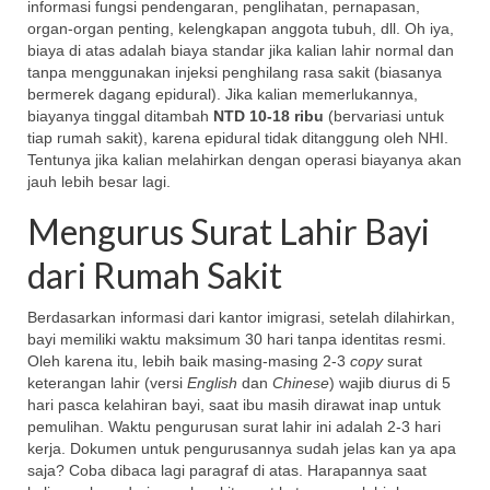
informasi fungsi pendengaran, penglihatan, pernapasan,
organ-organ penting, kelengkapan anggota tubuh, dll. Oh iya,
biaya di atas adalah biaya standar jika kalian lahir normal dan
tanpa menggunakan injeksi penghilang rasa sakit (biasanya
bermerek dagang epidural). Jika kalian memerlukannya,
biayanya tinggal ditambah
NTD 10-18 ribu
(bervariasi untuk
tiap rumah sakit), karena epidural tidak ditanggung oleh NHI.
Tentunya jika kalian melahirkan dengan operasi biayanya akan
jauh lebih besar lagi.
Mengurus Surat Lahir Bayi
dari Rumah Sakit
Berdasarkan informasi dari kantor imigrasi, setelah dilahirkan,
bayi memiliki waktu maksimum 30 hari tanpa identitas resmi.
Oleh karena itu, lebih baik masing-masing 2-3
copy
surat
keterangan lahir (versi
English
dan
Chinese
) wajib diurus di 5
hari pasca kelahiran bayi, saat ibu masih dirawat inap untuk
pemulihan. Waktu pengurusan surat lahir ini adalah 2-3 hari
kerja. Dokumen untuk pengurusannya sudah jelas kan ya apa
saja? Coba dibaca lagi paragraf di atas. Harapannya saat