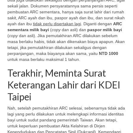
bisa juga dilakukan sekaligus dengan perpanjangan ARC, agar
sekali jalan. Dokumen persyaratannya sama persis seperti
pembuatan ARC sementara, hanya saja surat lahir dari rumah
sakit, ARC ayah dan ibu, paspor ayah dan ibu, dan surat nikah
ayah dan ibu
tidak perlu disertakan lagi
. Diganti dengan
ARC
sementara milik bayi
(
copy
dan asli) dan
paspor milik bayi
(
copy
dan asli). Jika pemutakhiran ARC dilakukan sebelum
masa berlaku habis, tidak akan dikenakan biaya apapun. Akan
tetapi, jika pemutakhiran dilakukan sekaligus dengan
perpanjangan, maka biayanya akan sama, yaitu
NTD 1000
untuk masa berlaku maksimal 1 tahun.
Terakhir, Meminta Surat
Keterangan Lahir dari KDEI
Taipei
Nah, setelah pemutakhiran ARC selesai, sebenarnya tidak ada
lagi yang perlu dilakukan untuk melengkapi informasi identitas
bayi untuk sudut pandang pemerintah Taiwan. Akan tetapi,
untuk keperluan pembuatan Akta Kelahiran di Dirjen
Kependudukan dan Pencatatan Sipil (Dukcapil), Kemendagri