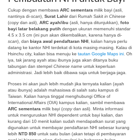
Cukup dengan membawa
ARC sementara
milik bayi (asli,
nantinya di-
scan
),
Surat Lahir
dari Rumah Sakit
in Chinese
(
copy
dan asli),
ARC ayah/ibu
(asli, hanya ditunjukkan),
foto
bayi latar belakang putih
dengan ukuran memenuhi standar
4.5 x 3.5 cm (ini pun akan dikembalikan, karena hanya di-
scan
), dan
biaya awal pendaftaran NHI
, kalian hanya perlu
datang ke kantor NHI terdekat di kota masing-masing. Kalau di
Hsinchu city, kalian bisa menuju ke
tautan Google Maps ini
. Oh
iya, tak jarang ayah atau ibunya juga akan ditanya buku
tabungan dan stempel
Chinese name
untuk keperluan
administrasi. Jadi lebih baik dibawa saja untuk berjaga-jaga.
Proses ini akan jauh lebih mudah jika ternyata kalian (ayah
atau ibunya) adalah mahasiswa di salah satu kampus di
Taiwan. Kalian hanya tinggal menghubungi Office of
International Affairs (OIA) kampus kalian, sambil membawa
ARC sementara
milik bayi (
copy
dan asli). Minta informasi
untuk menguruskan NHI dependent untuk bayi kalian, dan
kurang dari 10 menit kalian sudah mendapatkan surat yang
digunakan untuk membayar pendaftaran NHI sebesar kurang
lebih
NTD 850
untuk satu bulan (akan tetapi di pembayaran