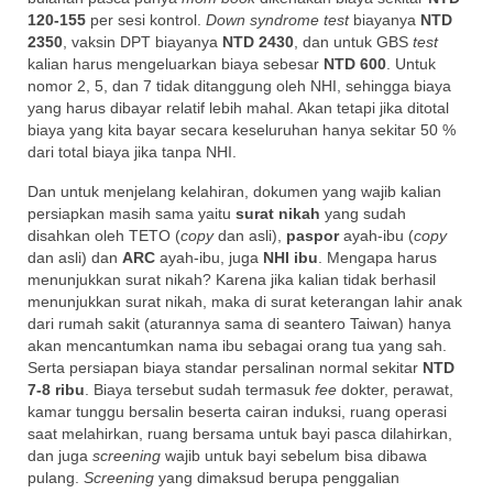
120-155
per sesi kontrol.
Down syndrome test
biayanya
NTD
2350
, vaksin DPT biayanya
NTD 2430
, dan untuk GBS
test
kalian harus mengeluarkan biaya sebesar
NTD 600
. Untuk
nomor 2, 5, dan 7 tidak ditanggung oleh NHI, sehingga biaya
yang harus dibayar relatif lebih mahal. Akan tetapi jika ditotal
biaya yang kita bayar secara keseluruhan hanya sekitar 50 %
dari total biaya jika tanpa NHI.
Dan untuk menjelang kelahiran, dokumen yang wajib kalian
persiapkan masih sama yaitu
surat nikah
yang sudah
disahkan oleh TETO (
copy
dan asli),
paspor
ayah-ibu (
copy
dan asli) dan
ARC
ayah-ibu, juga
NHI ibu
. Mengapa harus
menunjukkan surat nikah? Karena jika kalian tidak berhasil
menunjukkan surat nikah, maka di surat keterangan lahir anak
dari rumah sakit (aturannya sama di seantero Taiwan) hanya
akan mencantumkan nama ibu sebagai orang tua yang sah.
Serta persiapan biaya standar persalinan normal sekitar
NTD
7-8 ribu
. Biaya tersebut sudah termasuk
fee
dokter, perawat,
kamar tunggu bersalin beserta cairan induksi, ruang operasi
saat melahirkan, ruang bersama untuk bayi pasca dilahirkan,
dan juga
screening
wajib untuk bayi sebelum bisa dibawa
pulang.
Screening
yang dimaksud berupa penggalian