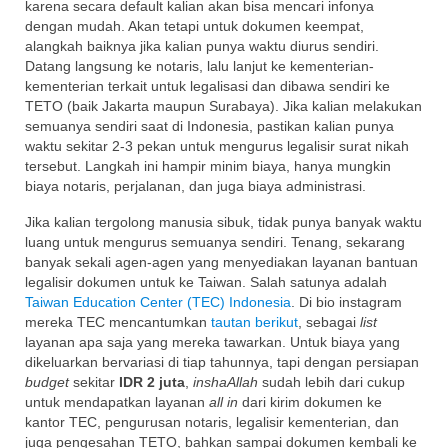
karena secara default kalian akan bisa mencari infonya
dengan mudah. Akan tetapi untuk dokumen keempat,
alangkah baiknya jika kalian punya waktu diurus sendiri.
Datang langsung ke notaris, lalu lanjut ke kementerian-
kementerian terkait untuk legalisasi dan dibawa sendiri ke
TETO (baik Jakarta maupun Surabaya). Jika kalian melakukan
semuanya sendiri saat di Indonesia, pastikan kalian punya
waktu sekitar 2-3 pekan untuk mengurus legalisir surat nikah
tersebut. Langkah ini hampir minim biaya, hanya mungkin
biaya notaris, perjalanan, dan juga biaya administrasi.
Jika kalian tergolong manusia sibuk, tidak punya banyak waktu
luang untuk mengurus semuanya sendiri. Tenang, sekarang
banyak sekali agen-agen yang menyediakan layanan bantuan
legalisir dokumen untuk ke Taiwan. Salah satunya adalah
Taiwan Education Center (TEC) Indonesia
. Di bio instagram
mereka TEC mencantumkan
tautan berikut
, sebagai
list
layanan apa saja yang mereka tawarkan. Untuk biaya yang
dikeluarkan bervariasi di tiap tahunnya, tapi dengan persiapan
budget
sekitar
IDR 2 juta
,
inshaAllah
sudah lebih dari cukup
untuk mendapatkan layanan
all in
dari kirim dokumen ke
kantor TEC, pengurusan notaris, legalisir kementerian, dan
juga pengesahan TETO, bahkan sampai dokumen kembali ke