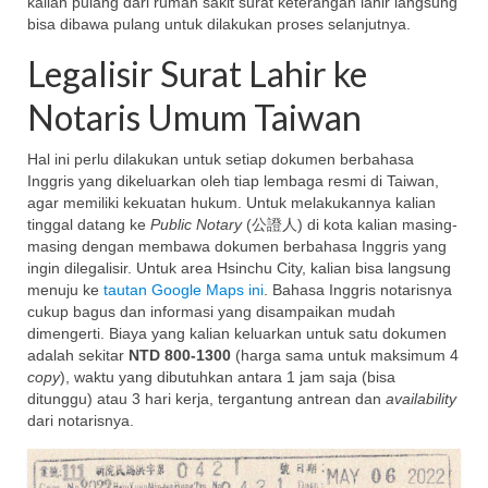
kalian pulang dari rumah sakit surat keterangan lahir langsung
bisa dibawa pulang untuk dilakukan proses selanjutnya.
Legalisir Surat Lahir ke
Notaris Umum Taiwan
Hal ini perlu dilakukan untuk setiap dokumen berbahasa
Inggris yang dikeluarkan oleh tiap lembaga resmi di Taiwan,
agar memiliki kekuatan hukum. Untuk melakukannya kalian
tinggal datang ke
Public Notary
(公證人) di kota kalian masing-
masing dengan membawa dokumen berbahasa Inggris yang
ingin dilegalisir. Untuk area Hsinchu City, kalian bisa langsung
menuju ke
tautan Google Maps ini
. Bahasa Inggris notarisnya
cukup bagus dan informasi yang disampaikan mudah
dimengerti. Biaya yang kalian keluarkan untuk satu dokumen
adalah sekitar
NTD 800-1300
(harga sama untuk maksimum 4
copy
), waktu yang dibutuhkan antara 1 jam saja (bisa
ditunggu) atau 3 hari kerja, tergantung antrean dan
availability
dari notarisnya.