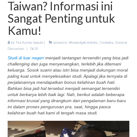
Taiwan? Informasi ini
Energy Storage
Sangat Penting untuk
Ceritatira
Kamu!
Movie/Book Review
by
Tira Kurnia Saputri
|
posted in:
#KotakAjaib Articles
,
Ceritatira
,
General
#KotakAjaib Collabs (Book)
Discussion
|
20
#KotakAjaib Novels
Studi di luar negeri
menjadi tantangan tersendiri yang bisa jadi
challenging dan juga menyenangkan, terlebih jika ditemani
keluarga. Sosok suami atau istri bisa menjadi dukungan moral
paling kuat untuk menyelesaikan studi. Apalagi jika ternyata di
perjalanannya mendapatkan bonus kelahiran buah hati.
Bahkan bisa jadi hal tersebut menjadi semangat tersendiri
untuk berkarya lebih baik lagi. Nah, berikut adalah beberapa
informasi krusial yang dirangkum dari pengalaman baru-baru
ini dalam proses pengurusan pra, saat, hingga pasca
kelahiran buah hati kami di tengah masa studi.