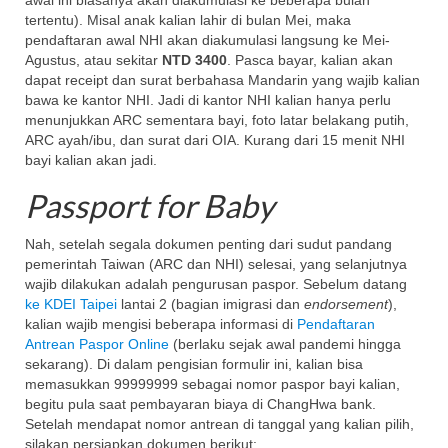
awal ini biasanya akan diakumulasi ke beberapa bulan
tertentu). Misal anak kalian lahir di bulan Mei, maka
pendaftaran awal NHI akan diakumulasi langsung ke Mei-
Agustus, atau sekitar
NTD 3400
. Pasca bayar, kalian akan
dapat receipt dan surat berbahasa Mandarin yang wajib kalian
bawa ke kantor NHI. Jadi di kantor NHI kalian hanya perlu
menunjukkan ARC sementara bayi, foto latar belakang putih,
ARC ayah/ibu, dan surat dari OIA. Kurang dari 15 menit NHI
bayi kalian akan jadi.
Passport for Baby
Nah, setelah segala dokumen penting dari sudut pandang
pemerintah Taiwan (ARC dan NHI) selesai, yang selanjutnya
wajib dilakukan adalah pengurusan paspor. Sebelum datang
ke KDEI Taipei
lantai 2 (bagian imigrasi dan
endorsement
),
kalian wajib mengisi beberapa informasi di
Pendaftaran
Antrean Paspor Online
(berlaku sejak awal pandemi hingga
sekarang). Di dalam pengisian formulir ini, kalian bisa
memasukkan 99999999 sebagai nomor paspor bayi kalian,
begitu pula saat pembayaran biaya di ChangHwa bank.
Setelah mendapat nomor antrean di tanggal yang kalian pilih,
silakan persiapkan dokumen berikut: