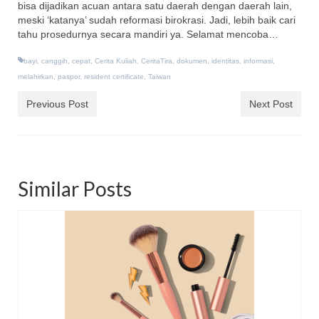
bisa dijadikan acuan antara satu daerah dengan daerah lain,
meski ‘katanya’ sudah reformasi birokrasi. Jadi, lebih baik cari
tahu prosedurnya secara mandiri ya. Selamat mencoba…
bayi
,
canggih
,
cepat
,
Cerita Kuliah
,
CeritaTira
,
dokumen
,
identitas
,
informasi
,
melahirkan
,
paspor
,
resident certificate
,
Taiwan
Previous Post
Next Post
Similar Posts