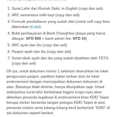
Surat Lahir dari Rumah Sakit,
in English
(
copy
dan asli)
ARC sementara milik bayi (
copy
dan asli)
Formulir pendaftaran yang sudah diisi (untuk
soft copy
bisa
ditemukan
di sini
)
Bukti pembayaran di Bank ChangHwa (biaya yang harus
dibayar:
NTD 800
+
bank admin fee
:
NTD 10
)
ARC ayah dan ibu (
copy
dan asli)
Paspor ayah dan ibu (
copy
dan asli)
Surat nikah ayah dan ibu yang sudah disahkan oleh TETO
(
copy
dan asli)
Oh iya, untuk dokumen nomor 1 sebelum diserahkan ke loket
pengurusan paspor, pastikan kalian larikan dulu ke loket
endorsement
dengan menunjukkan dokumen-dokumen di
atas. Biasanya tidak diminta, hanya ditunjukkan saja. Untuk
selanjutnya surat lahir berbahasa Inggris (
copy
-nya) akan
diberikan penanda legalisasi &
endorsement
khas KDEI Taipei
berupa sticker bertanda tangan petugas KDEI Taipei di atas
penanda notaris serta lubang-lubang kecil berbentuk “KDEI” di
sisi dokumen seperti berikut: