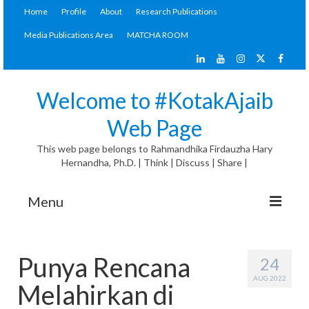
Home
Profile
About
Research Publications
Media Publications Area
MATCHA ROOM
Welcome to #KotakAjaib
Web Page
This web page belongs to Rahmandhika Firdauzha Hary
Hernandha, Ph.D. | Think | Discuss | Share |
Menu
#KotakAjaib Articles
Punya Rencana
24
General Discussion
AUG 2022
Melahirkan di
Materials Corner