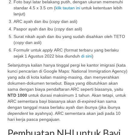
Foto bayi latar belakang putih, dengan ukuran memenuhi
standar 4.5 x 3.5 cm (
klik tautan ini
untuk ketentuan lebih
lanjut)
ARC ayah dan ibu (
copy
dan asli)
Paspor ayah dan ibu (
copy
dan asli)
Surat nikah ayah dan ibu yang sudah disahkan oleh TETO
(
copy
dan asli)
Formulir untuk
apply
ARC (format terbaru yang berlaku
sejak 1 Agustus 2022 bisa diunduh
di sini
)
Selanjutnya kalian hanya tinggal pergi ke kantor imigrasi (kata
kunci pencarian di Google Maps: National Immigration Agency)
yang ada di kota kalian masing-masing, dan menyerahkan
dokumen-dokumen tersebut. Biaya yang dibutuhkan akan
sama dengan biaya pendaftaran ARC seperti biasanya, yaitu
NTD 1000
untuk durasi maksimum 1 tahun. Akan tetapi, untuk
ARC sementara bayi biasanya akan di-
expired
-kan sama
dengan tanggal masa berlaku ayah dan ibunya (jika ibunya
dependent
ke ayahnya). ARC sementara akan jadi pada 10
hari kerja pasca pengajuan.
Pembuatan NHI untuk Bayi