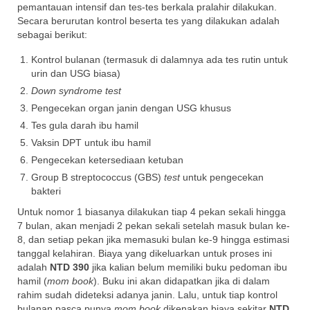
pemantauan intensif dan tes-tes berkala pralahir dilakukan.
Secara berurutan kontrol beserta tes yang dilakukan adalah
sebagai berikut:
Kontrol bulanan (termasuk di dalamnya ada tes rutin untuk
urin dan USG biasa)
Down syndrome test
Pengecekan organ janin dengan USG khusus
Tes gula darah ibu hamil
Vaksin DPT untuk ibu hamil
Pengecekan ketersediaan ketuban
Group B streptococcus (GBS)
test
untuk pengecekan
bakteri
Untuk nomor 1 biasanya dilakukan tiap 4 pekan sekali hingga
7 bulan, akan menjadi 2 pekan sekali setelah masuk bulan ke-
8, dan setiap pekan jika memasuki bulan ke-9 hingga estimasi
tanggal kelahiran. Biaya yang dikeluarkan untuk proses ini
adalah
NTD 390
jika kalian belum memiliki buku pedoman ibu
hamil (
mom book
). Buku ini akan didapatkan jika di dalam
rahim sudah dideteksi adanya janin. Lalu, untuk tiap kontrol
bulanan pasca punya
mom book
dikenakan biaya sekitar
NTD