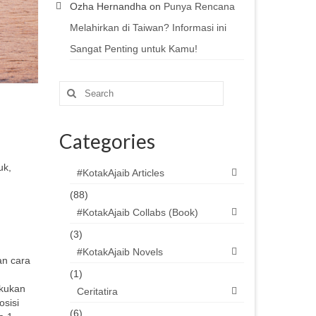
Ozha Hernandha
on
Punya Rencana
Melahirkan di Taiwan? Informasi ini
Sangat Penting untuk Kamu!
Search
for:
Categories
uk,
#KotakAjaib Articles
(88)
#KotakAjaib Collabs (Book)
(3)
#KotakAjaib Novels
an cara
(1)
akukan
Ceritatira
osisi
(6)