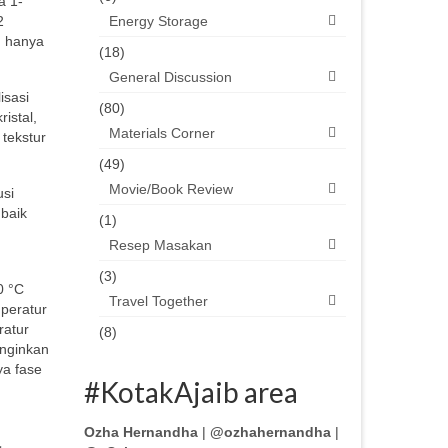
a 1-
2
Energy Storage
, hanya
(18)
General Discussion
isasi
(80)
ristal,
Materials Corner
 tekstur
(49)
Movie/Book Review
usi
 baik
(1)
Resep Masakan
(3)
0 °C
Travel Together
mperatur
ratur
(8)
inginkan
ya fase
#KotakAjaib area
Ozha Hernandha
|
@ozhahernandha
|