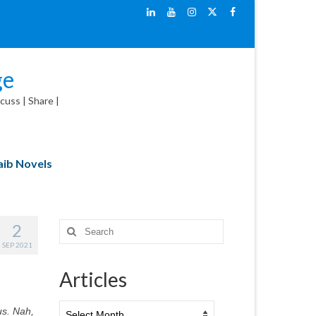
ge
cuss | Share |
ib Novels
2
Search
for:
SEP 2021
Articles
Articles
us. Nah,