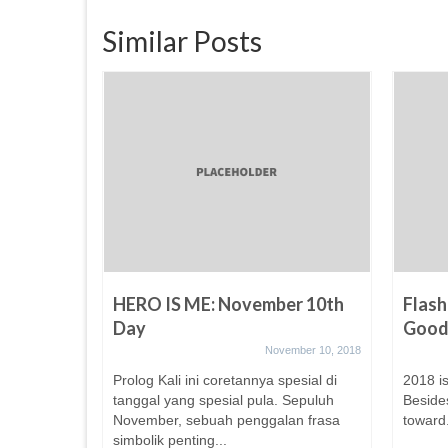
Similar Posts
HERO IS ME: November 10th
Flash
Day
Good 
November 10, 2018
ak
Prolog Kali ini coretannya spesial di
2018 is
tanggal yang spesial pula. Sepuluh
Beside
mber 11, 2019
November, sebuah penggalan frasa
toward.
simbolik penting...
 dalam