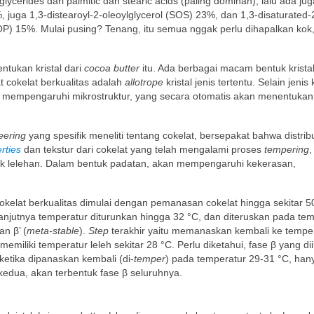
lycerides dari palmitic dan stearic acids (paling dominan), lalu ada jug
%, juga 1,3-distearoyl-2-oleoylglycerol (SOS) 23%, dan 1,3-disaturated-
 (POP) 15%. Mulai pusing? Tenang, itu semua nggak perlu dihapalkan kok
ntukan kristal dari
cocoa butter
itu. Ada berbagai macam bentuk kristal
 cokelat berkualitas adalah
allotrope
kristal jenis tertentu. Selain jenis k
 akan mempengaruhi mikrostruktur, yang secara otomatis akan menentukan
eering
yang spesifik meneliti tentang cokelat, bersepakat bahwa distrib
rties
dan tekstur dari cokelat yang telah mengalami proses
tempering
,
 lelehan. Dalam bentuk padatan, akan mempengaruhi kekerasan,
elat berkualitas dimulai dengan pemanasan cokelat hingga sekitar 5
lanjutnya temperatur diturunkan hingga 32 °C, dan diteruskan pada te
an β’ (
meta-stable
).
Step
terakhir yaitu memanaskan kembali ke tempe
emiliki temperatur leleh sekitar 28 °C. Perlu diketahui, fase β yang di
 ketika dipanaskan kembali (di-
temper
) pada temperatur 29-31 °C, han
i kedua, akan terbentuk fase β seluruhnya.