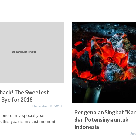
back! The Sweetest
Bye for 2018
December 31, 2018
Pengenalan Singkat “Ka
 one of my special year.
dan Potensinya untuk
s this year is my last moment
Indonesia
..
Jul