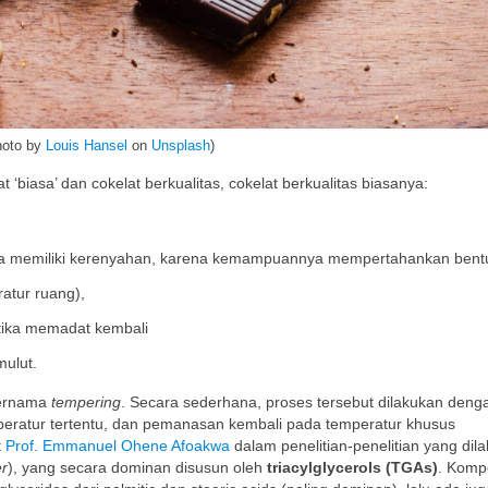
hoto by
Louis Hansel
on
Unsplash
)
biasa’ dan cokelat berkualitas, cokelat berkualitas biasanya:
ya memiliki kerenyahan, karena kemampuannya mempertahankan bent
atur ruang),
etika memadat kembali
mulut.
bernama
tempering
. Secara sederhana, proses tersebut dilakukan deng
mperatur tertentu, dan pemanasan kembali pada temperatur khusus
t
Prof. Emmanuel Ohene Afoakwa
dalam penelitian-penelitian yang dil
er
), yang secara dominan disusun oleh
triacylglycerols (TGAs)
. Komp