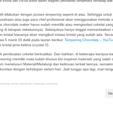
pe
kristal dari
cocoa butter
dalam diagram perubahan temperatur terhadap wak
lit dilakukan dengan proses
tempering
seperti di atas. Sehingga untuk
usahaan atau juga para
chef
profesional akan menggunakan metode
ra
chocolate maker
harus sudah memiliki atau mengisolasi cokelat yan
ng
di tahapan sebelumnya). Selanjutnya hanya tinggal memanfaatkan s
kristal biasanya akan mengikuti inisiasi kristal yang sudah ada. Seca
si 5 menit 33 detik pada tautan berikut:
Tempering Chocolate – YouT
 kristal jenis kelima (
crystal V
).
alik pembuatan cokelat berkualitas. Dan bahkan, di beberapa kampus-
ineering
memiliki mata kuliah khusus
bio-inspired materials
yang salah 
 menelusuri Material/Metalurgi dan keilmuan terkait lainnya, semaki
 korelasi dengan kehidupan sehari-hari. Jadi tunggu apa lagi, mari ten
metalurgi
,
teknik material dan metalurgi
,
tempering
Ne