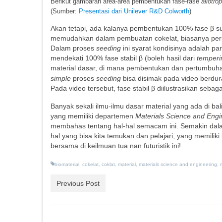
Berikut gambaran area-area pembentukan fase-fase
allotro
(Sumber:
Presentasi dari Unilever R&D Colworth
)
Akan tetapi, ada kalanya pembentukan 100% fase β su
memudahkan dalam pembuatan cokelat, biasanya per
Dalam proses
seeding
ini syarat kondisinya adalah pa
mendekati 100% fase stabil β (boleh hasil dari
temperi
material dasar, di mana pembentukan dan pertumbuhan 
simple
proses
seeding
bisa disimak pada video berdura
Pada video tersebut, fase stabil β diilustrasikan sebagai
Banyak sekali ilmu-ilmu dasar material yang ada di b
yang memiliki departemen
Materials Science and Eng
membahas tentang hal-hal semacam ini. Semakin dalam
hal yang bisa kita temukan dan pelajari, yang memiliki
bersama di keilmuan tua nan futuristik ini!
biomaterial
,
cokelat
,
coklat
,
material
,
materials science and engineering
,
Previous Post