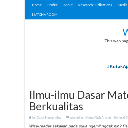
Home
Profile
About
Research Publications
Media 
MATCHA ROOM
W
This web page
#KotakAja
Ilmu-ilmu Dasar Mate
Berkualitas
by
Ozha Hernandha
|
posted in:
#KotakAjaib Articles
,
General D
Wise-reader sekalian pada suka ngemil nggak nih? Pali