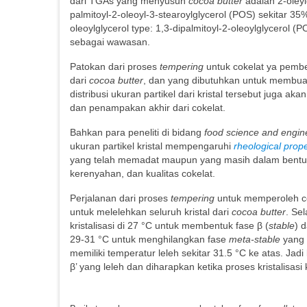
dari TGAs yang menyusun
cocoa butter
adalah 2-oleylg
palmitoyl-2-oleoyl-3-stearoylglycerol (POS) sekitar 35
oleoylglycerol type: 1,3-dipalmitoyl-2-oleoylglycerol
sebagai wawasan.
Patokan dari proses
tempering
untuk cokelat ya pembe
dari
cocoa butter
, dan yang dibutuhkan untuk membuat
distribusi ukuran partikel dari kristal tersebut juga
dan penampakan akhir dari cokelat.
Bahkan para peneliti di bidang
food science and engin
ukuran partikel kristal mempengaruhi
rheological prope
yang telah memadat maupun yang masih dalam bentuk
kerenyahan, dan kualitas cokelat.
Perjalanan dari proses
tempering
untuk memperoleh cok
untuk melelehkan seluruh kristal dari
cocoa butter
. Se
kristalisasi di 27 °C untuk membentuk fase β (
stable
) d
29-31 °C untuk menghilangkan fase
meta-stable
yang m
memiliki temperatur leleh sekitar 31.5 °C ke atas. Jadi
β’ yang leleh dan diharapkan ketika proses kristalisas