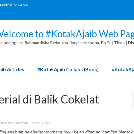
Publications Area
elcome to #KotakAjaib Web Pa
 belongs to Rahmandhika Firdauzha Hary Hernandha, Ph.D. | Think | Dis
ib Articles
#KotakAjaib Collabs (Book)
#KotakAja
rial di Balik Cokelat
iscussion
,
Materials Corner
|
0
ng enak sih belajar/nonton/baca buku kalau ditemani camilan biar fok