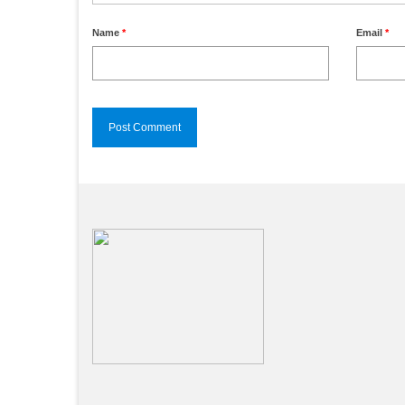
Name
*
Email
*