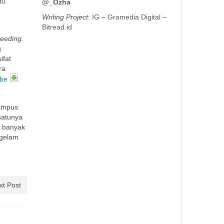
@_Ozha
tu.
Writing Project
:
IG
–
Gramedia Digital
–
Bitread.id
seeding
.
g
ifat
ra
ube
.
kampus
satunya
n banyak
ggelam
xt Post