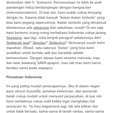
dicetuskan oleh Ir. Soekarno, Kemanusiaan ini lebih ke arah
pandangan hidup berdampingan dengan bangsa lain
(Internasionalisme). Di luar sini, kami sudah cukup kenyang
dengan itu. Karena tidak banyak “ikatan-ikatan simbolis” yang
bisa kami pegang sepenuhnya. Ikatan simbolis yang dimaksud
diantaranya ada
sebangsa
dan sebahasa, susah! Di sini saja
kami bertemu orang-orang berbahasa Indonesia cukup jarang.
Seagama
, apa lagi, coba tengok paragraf sebelumnya deh!
Sedaerah asal
?
Sepulau
?
Seideologi
? Semuanya susah kami
dapatkan. Alhasil, satu-satunya “ikatan” yang bisa kami
andalkan untuk berlaku adil dan beradab adalah
kemanusiaan. Dengan alasan kami sesama manusia, mau
dari latar belakang SARA apapun, mau tak mau kami harus
berlaku sama pada siapapun.
Persatuan Indonesia
Ini yang paling mudah penerapannya. Jika di dalam negeri
para oknum
buzzeRp
, penebar kebencian, dan pemecah
belah cukup mudah untuk menyulut perpecahan, di luar sini
kami setidaknya cukup
solid
ketika ingin menghalau hal
semacam itu. Ya mau bagaimana lagi, tak ada pilihan lain
untuk tidak bersatu, sama-sama di tanah rantau, sama-sama