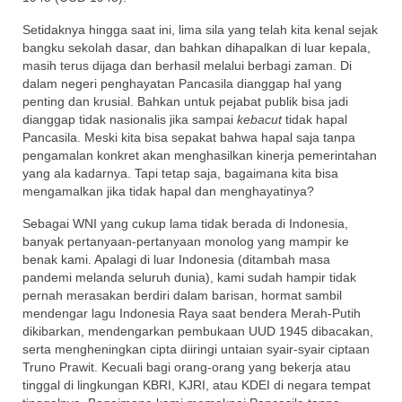
Setidaknya hingga saat ini, lima sila yang telah kita kenal sejak
bangku sekolah dasar, dan bahkan dihapalkan di luar kepala,
masih terus dijaga dan berhasil melalui berbagi zaman. Di
dalam negeri penghayatan Pancasila dianggap hal yang
penting dan krusial. Bahkan untuk pejabat publik bisa jadi
dianggap tidak nasionalis jika sampai
kebacut
tidak hapal
Pancasila. Meski kita bisa sepakat bahwa hapal saja tanpa
pengamalan konkret akan menghasilkan kinerja pemerintahan
yang ala kadarnya. Tapi tetap saja, bagaimana kita bisa
mengamalkan jika tidak hapal dan menghayatinya?
Sebagai WNI yang cukup lama tidak berada di Indonesia,
banyak pertanyaan-pertanyaan monolog yang mampir ke
benak kami. Apalagi di luar Indonesia (ditambah masa
pandemi melanda seluruh dunia), kami sudah hampir tidak
pernah merasakan berdiri dalam barisan, hormat sambil
mendengar lagu Indonesia Raya saat bendera Merah-Putih
dikibarkan, mendengarkan pembukaan UUD 1945 dibacakan,
serta mengheningkan cipta diiringi untaian syair-syair ciptaan
Truno Prawit. Kecuali bagi orang-orang yang bekerja atau
tinggal di lingkungan KBRI, KJRI, atau KDEI di negara tempat