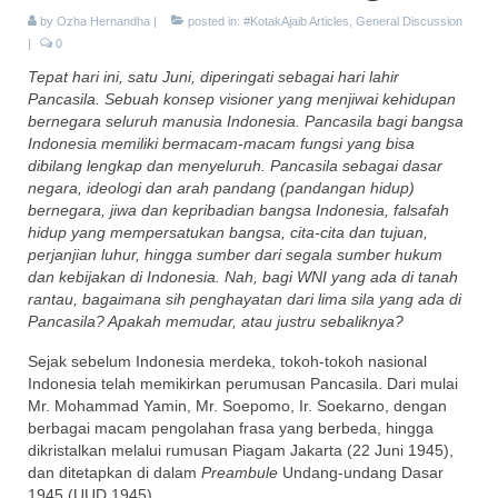
Energy Storage
by
Ozha Hernandha
|
posted in:
#KotakAjaib Articles
,
General Discussion
|
0
Ceritatira
Tepat hari ini, satu Juni, diperingati sebagai hari lahir
Pancasila. Sebuah konsep visioner yang menjiwai kehidupan
Movie/Book Review
bernegara seluruh manusia Indonesia. Pancasila bagi bangsa
Indonesia memiliki bermacam-macam fungsi yang bisa
#KotakAjaib Collabs (Book)
dibilang lengkap dan menyeluruh. Pancasila sebagai dasar
negara, ideologi dan arah pandang (pandangan hidup)
#KotakAjaib Novels
bernegara, jiwa dan kepribadian bangsa Indonesia, falsafah
hidup yang mempersatukan bangsa, cita-cita dan tujuan,
perjanjian luhur, hingga sumber dari segala sumber hukum
dan kebijakan di Indonesia. Nah, bagi WNI yang ada di tanah
rantau, bagaimana sih penghayatan dari lima sila yang ada di
Pancasila? Apakah memudar, atau justru sebaliknya?
Sejak sebelum Indonesia merdeka, tokoh-tokoh nasional
Indonesia telah memikirkan perumusan Pancasila. Dari mulai
Mr. Mohammad Yamin, Mr. Soepomo, Ir. Soekarno, dengan
berbagai macam pengolahan frasa yang berbeda, hingga
dikristalkan melalui rumusan Piagam Jakarta (22 Juni 1945),
dan ditetapkan di dalam
Preambule
Undang-undang Dasar
1945 (UUD 1945).