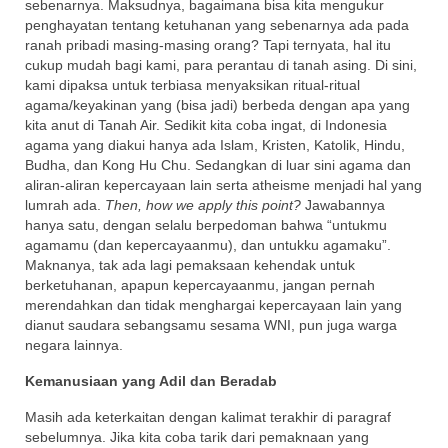
sebenarnya. Maksudnya, bagaimana bisa kita mengukur
penghayatan tentang ketuhanan yang sebenarnya ada pada
ranah pribadi masing-masing orang? Tapi ternyata, hal itu
cukup mudah bagi kami, para perantau di tanah asing. Di sini,
kami dipaksa untuk terbiasa menyaksikan ritual-ritual
agama/keyakinan yang (bisa jadi) berbeda dengan apa yang
kita anut di Tanah Air. Sedikit kita coba ingat, di Indonesia
agama yang diakui hanya ada Islam, Kristen, Katolik, Hindu,
Budha, dan Kong Hu Chu. Sedangkan di luar sini agama dan
aliran-aliran kepercayaan lain serta atheisme menjadi hal yang
lumrah ada.
Then, how we apply this point?
Jawabannya
hanya satu, dengan selalu berpedoman bahwa “untukmu
agamamu (dan kepercayaanmu), dan untukku agamaku”.
Maknanya, tak ada lagi pemaksaan kehendak untuk
berketuhanan, apapun kepercayaanmu, jangan pernah
merendahkan dan tidak menghargai kepercayaan lain yang
dianut saudara sebangsamu sesama WNI, pun juga warga
negara lainnya.
Kemanusiaan yang Adil dan Beradab
Masih ada keterkaitan dengan kalimat terakhir di paragraf
sebelumnya. Jika kita coba tarik dari pemaknaan yang