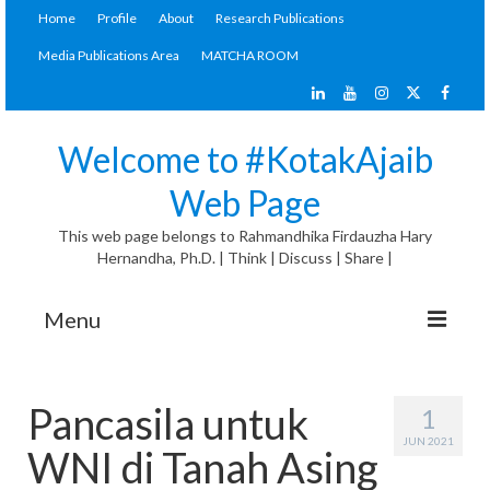
Home
Profile
About
Research Publications
Media Publications Area
MATCHA ROOM
Welcome to #KotakAjaib
Web Page
This web page belongs to Rahmandhika Firdauzha Hary
Hernandha, Ph.D. | Think | Discuss | Share |
Menu
#KotakAjaib Articles
Pancasila untuk
1
General Discussion
JUN 2021
WNI di Tanah Asing
Materials Corner