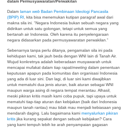
dalam Permusyawaratan/Perwakilan
Dalam
laman
web
Badan Pembinaan Ideologi Pancasila
(BPIP) RI
, kita bisa menemukan kutipan paragraf awal dari
makna sila ini. “Negara Indonesia bukan sebuah negara yang
didirikan untuk satu golongan, tetapi untuk semua yang
bertanah air Indonesia. Oleh karena itu penyelengaraan
negara didasarkan pada permusyawaratan perwakilan.”
Sebenarnya tanpa perlu ditanya, pengamalan sila ini pada
kehidupan kami, tak jauh beda dengan WNI lain di Tanah Air.
Wujud konkretnya adalah keberadaan musyawarah untuk
mencapai mufakat dalam tiap rapat/
meeting
dalam penentuan
keputusan apapun pada komunitas dan organisasi Indonesia
yang ada di luar sini. Dan lagi, di luar sini kami diwajibkan
untuk mematuhi dua jenis aturan, baik aturan sebagai WNI
maupun warga asing di negara tempat merantau. Alhasil,
meski pikiran kritis masih kami coba pupuk, tapi upaya untuk
mematuhi tiap-tiap aturan dan kebijakan (baik dari Indonesia
maupun tanah rantau) mau tidak mau menjadi kebiasaan yang
mendarah daging. Lalu bagaimana kami
menyalurkan pikiran
kritis
jika kurang sepakat dengan sebuah kebijakan? Cara
yang kami tempuh lebih ke arah penyampaian gagasan