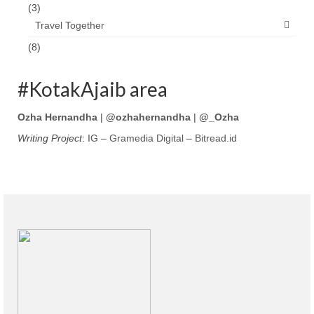
(3)
Travel Together
(8)
#KotakAjaib area
Ozha Hernandha
|
@ozhahernandha
|
@_Ozha
Writing Project
:
IG
–
Gramedia Digital
–
Bitread.id