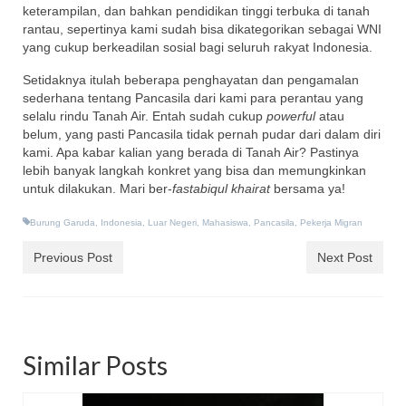
keterampilan, dan bahkan pendidikan tinggi terbuka di tanah
rantau, sepertinya kami sudah bisa dikategorikan sebagai WNI
yang cukup berkeadilan sosial bagi seluruh rakyat Indonesia.
Setidaknya itulah beberapa penghayatan dan pengamalan
sederhana tentang Pancasila dari kami para perantau yang
selalu rindu Tanah Air. Entah sudah cukup
powerful
atau
belum, yang pasti Pancasila tidak pernah pudar dari dalam diri
kami. Apa kabar kalian yang berada di Tanah Air? Pastinya
lebih banyak langkah konkret yang bisa dan memungkinkan
untuk dilakukan. Mari ber-
fastabiqul khairat
bersama ya!
Burung Garuda
,
Indonesia
,
Luar Negeri
,
Mahasiswa
,
Pancasila
,
Pekerja Migran
Previous Post
Next Post
Similar Posts