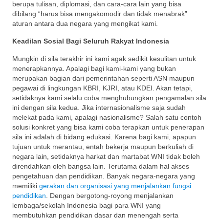
berupa tulisan, diplomasi, dan cara-cara lain yang bisa
dibilang “harus bisa mengakomodir dan tidak menabrak”
aturan antara dua negara yang mengikat kami.
Keadilan Sosial Bagi Seluruh Rakyat Indonesia
Mungkin di sila terakhir ini kami agak sedikit kesulitan untuk
menerapkannya. Apalagi bagi kami-kami yang bukan
merupakan bagian dari pemerintahan seperti ASN maupun
pegawai di lingkungan KBRI, KJRI, atau KDEI. Akan tetapi,
setidaknya kami selalu coba menghubungkan pengamalan sila
ini dengan sila kedua. Jika internasionalisme saja sudah
melekat pada kami, apalagi nasionalisme? Salah satu contoh
solusi konkret yang bisa kami coba terapkan untuk penerapan
sila ini adalah di bidang edukasi. Karena bagi kami, apapun
tujuan untuk merantau, entah bekerja maupun berkuliah di
negara lain, setidaknya harkat dan martabat WNI tidak boleh
direndahkan oleh bangsa lain. Terutama dalam hal akses
pengetahuan dan pendidikan. Banyak negara-negara yang
memiliki
gerakan dan organisasi yang menjalankan fungsi
pendidikan
. Dengan bergotong-royong menjalankan
lembaga/sekolah Indonesia bagi para WNI yang
membutuhkan pendidikan dasar dan menengah serta