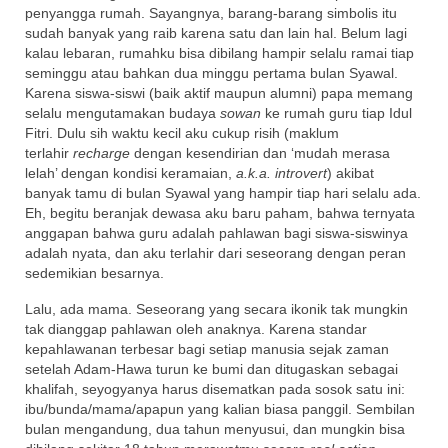
penyangga rumah. Sayangnya, barang-barang simbolis itu
sudah banyak yang raib karena satu dan lain hal. Belum lagi
kalau lebaran, rumahku bisa dibilang hampir selalu ramai tiap
seminggu atau bahkan dua minggu pertama bulan Syawal.
Karena siswa-siswi (baik aktif maupun alumni) papa memang
selalu mengutamakan budaya
sowan
ke rumah guru tiap Idul
Fitri. Dulu sih waktu kecil aku cukup risih (maklum
terlahir
recharge
dengan kesendirian dan ‘mudah merasa
lelah’ dengan kondisi keramaian,
a.k.a. introvert
) akibat
banyak tamu di bulan Syawal yang hampir tiap hari selalu ada.
Eh, begitu beranjak dewasa aku baru paham, bahwa ternyata
anggapan bahwa guru adalah pahlawan bagi siswa-siswinya
adalah nyata, dan aku terlahir dari seseorang dengan peran
sedemikian besarnya.
Lalu, ada mama. Seseorang yang secara ikonik tak mungkin
tak dianggap pahlawan oleh anaknya. Karena standar
kepahlawanan terbesar bagi setiap manusia sejak zaman
setelah Adam-Hawa turun ke bumi dan ditugaskan sebagai
khalifah, seyogyanya harus disematkan pada sosok satu ini:
ibu/bunda/mama/apapun yang kalian biasa panggil. Sembilan
bulan mengandung, dua tahun menyusui, dan mungkin bisa