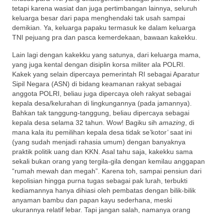
tetapi karena wasiat dan juga pertimbangan lainnya, seluruh
keluarga besar dari papa menghendaki tak usah sampai
demikian. Ya, keluarga papaku termasuk ke dalam keluarga
TNI pejuang pra dan pasca kemerdekaan, bawaan kakekku.
Lain lagi dengan kakekku yang satunya, dari keluarga mama,
yang juga kental dengan disiplin korsa militer ala POLRI.
Kakek yang selain dipercaya pemerintah RI sebagai Aparatur
Sipil Negara (ASN) di bidang keamanan rakyat sebagai
anggota POLRI, beliau juga dipercaya oleh rakyat sebagai
kepala desa/kelurahan di lingkungannya (pada jamannya).
Bahkan tak tanggung-tanggung, beliau dipercaya sebagai
kepala desa selama 32 tahun. Wow! Bagiku sih
amazing
, di
mana kala itu pemilihan kepala desa tidak se’kotor’ saat ini
(yang sudah menjadi rahasia umum) dengan banyaknya
praktik politik uang dan KKN. Asal tahu saja, kakekku sama
sekali bukan orang yang tergila-gila dengan kemilau anggapan
“rumah mewah dan megah”. Karena toh, sampai pensiun dari
kepolisian hingga purna tugas sebagai pak lurah, terbukti
kediamannya hanya dihiasi oleh pembatas dengan bilik-bilik
anyaman bambu dan papan kayu sederhana, meski
ukurannya relatif lebar. Tapi jangan salah, namanya orang