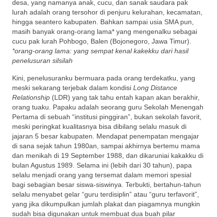
desa, yang namanya anak, cucu, dan sanak saudara pak
lurah adalah orang tersohor di penjuru kelurahan, kecamatan,
hingga seantero kabupaten. Bahkan sampai usia SMA pun,
masih banyak orang-orang lama* yang mengenalku sebagai
cucu pak lurah Pohbogo, Balen (Bojonegoro, Jawa Timur).
*orang-orang lama: yang sempat kenal kakekku dari hasil
penelusuran silsilah
Kini, penelusuranku bermuara pada orang terdekatku, yang
meski sekarang terjebak dalam kondisi
Long Distance
Relationship
(LDR) yang tak tahu entah kapan akan berakhir,
orang tuaku. Papaku adalah seorang guru Sekolah Menengah
Pertama di sebuah “institusi pinggiran”, bukan sekolah favorit,
meski peringkat kualitasnya bisa dibilang selalu masuk di
jajaran 5 besar kabupaten. Mendapat penempatan mengajar
di sana sejak tahun 1980an, sampai akhirnya bertemu mama
dan menikah di 19 September 1988, dan dikaruniai kakakku di
bulan Agustus 1989. Selama ini (lebih dari 30 tahun), papa
selalu menjadi orang yang tersemat dalam memori spesial
bagi sebagian besar siswa-siswinya. Terbukti, bertahun-tahun
selalu menyabet gelar “guru terdisiplin” atau “guru terfavorit”,
yang jika dikumpulkan jumlah plakat dan piagamnya mungkin
sudah bisa digunakan untuk membuat dua buah pilar