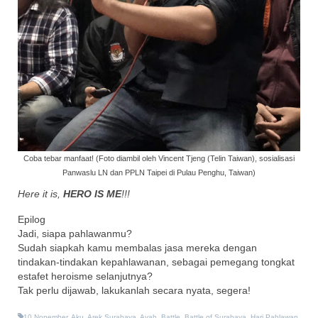
Coba tebar manfaat! (Foto diambil oleh Vincent Tjeng (Telin Taiwan), sosialisasi
Panwaslu LN dan PPLN Taipei di Pulau Penghu, Taiwan)
Here it is,
HERO IS ME
!!!
Epilog
Jadi, siapa pahlawanmu?
Sudah siapkah kamu membalas jasa mereka dengan
tindakan-tindakan kepahlawanan, sebagai pemegang tongkat
estafet heroisme selanjutnya?
Tak perlu dijawab, lakukanlah secara nyata, segera!
10 Nopember
,
Aku
,
Arek Surabaya
,
Ayah
,
Battle
,
Battle of Surabaya
,
Hari Pahlawan
,