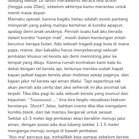
dibilang sekitar 18 tahun merawatmu secara
real action
(hingga usia 20an), sebelum akhirnya kamu merantau untuk
meniti masa depan.
Mamaku spesial, karena bagiku beliau adalah sosok pantang
menyerah yang paling mampu bertahan di kondisi apapun,
apalagi demi anak-anaknya. Pernah suatu kali aku berada
dalam kondisi “hampir mati”, masih dalam kandungan entah
berumur berapa bulan. Ada sebuah tragedi pagi buta di mana
papa, mama, dan kakakku harus menyeberangi sebuah
jembatan khusus rel kereta api demi memotong jalur ke
tempat yang dituju. Karena rumah kontrakan kami kala itu
dekat dengan rel kereta api, tentunya mereka sudah hapal
kapan jadwal kapan kereta akan melintas setiap paginya, dan
kapan jalur rel kereta api aman dilalui. Tapi sepertinya tak
akan pernah ada cerita dan aksi seheroik ini jika anomali tak
terjadi. Tiba-tiba pagi itu ada sebuah kereta yang muncul dari
kejauhan. “
Tuuuuuuut….
” kira-kira begitu visualisasi klakson
keretanya.
Shock
? Jelas, bahkan mama tiba-tiba mengalami
kondisi
blank
, dan tak mampu bergerak untuk sesaat.
Sekitar ±2-3 meter lagi jembatan akan berakhir menuju jalur
aman, dengan posisi ada dua lubang sekitar 1-1.5 meter
menganga menuju sungai di bawah jembatan.
“Ayo ma! percaya aja, inshaAllah bisa sampai sebelum kereta