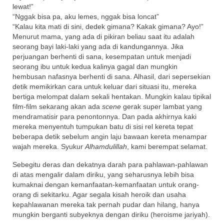
lewat!”
“Nggak bisa pa, aku lemes, nggak bisa loncat”
“Kalau kita mati di sini, dedek gimana? Kakak gimana? Ayo!”
Menurut mama, yang ada di pikiran beliau saat itu adalah
seorang bayi laki-laki yang ada di kandungannya. Jika
perjuangan berhenti di sana, kesempatan untuk menjadi
seorang ibu untuk kedua kalinya gagal dan mungkin
hembusan nafasnya berhenti di sana. Alhasil, dari sepersekian
detik memikirkan cara untuk keluar dari situasi itu, mereka
bertiga melompat dalam sekali hentakan. Mungkin kalau tipikal
film-film sekarang akan ada
scene
gerak super lambat yang
mendramatisir para penontonnya. Dan pada akhirnya kaki
mereka menyentuh tumpukan batu di sisi rel kereta tepat
beberapa detik sebelum angin laju bawaan kereta menampar
wajah mereka. Syukur
Alhamdulillah
, kami berempat selamat.
Sebegitu deras dan dekatnya darah para pahlawan-pahlawan
di atas mengalir dalam diriku, yang seharusnya lebih bisa
kumaknai dengan kemanfaatan-kemanfaatan untuk orang-
orang di sekitarku. Agar segala kisah heroik dan usaha
kepahlawanan mereka tak pernah pudar dan hilang, hanya
mungkin berganti subyeknya dengan diriku (heroisme jariyah).