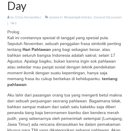
Day
Energy Storage
by
Ozha Hernandha
Ceritatira
|
posted in:
#KotakAjaib Articles
,
General Discussion
|
0
Movie/Book Review
Prolog
Kali ini coretannya spesial di tanggal yang spesial pula.
#KotakAjaib Collabs (Book)
Sepuluh November, sebuah penggalan frasa simbolik penting
tentang
Hari Pahlawan
yang bagi sebagian besar, atau
#KotakAjaib Novels
bahkan seluruh bangsa Indonesia adalah sakral, selain 17
Agustus. Apalagi bagiku, bukan karena ingin sok pahlawan
atau sekedar mau panjat sosial dengan teknik pendekatan
moment
ikonik dengan suatu kepentingan, hanya saja
memang frasa itu cukup berbekas di kehidupanku:
tentang
pahlawan
.
Aku lahir dari pasangan orang tua yang mengerti betul makna
dari sebuah perjuangan seorang pahlawan. Bagaimana tidak,
bahkan sampai makam dari salah satu kakekku saja diberi
penanda tiang baja berornamen bambu dan bendera merah
putih, yang sebenarnya oleh pemerintah setempat (Lumajang,
Jawa Timur) ada rencana dimasukkan ke dalam pemakaman
khusus para TNI yang dikategorikan sebagai pahlawan. Akan