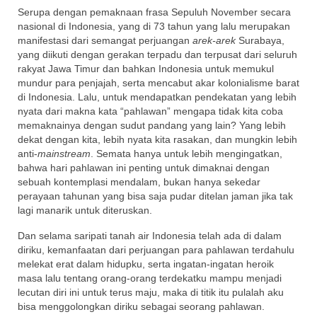
Serupa dengan pemaknaan frasa Sepuluh November secara
nasional di Indonesia, yang di 73 tahun yang lalu merupakan
manifestasi dari semangat perjuangan
arek-arek
Surabaya,
yang diikuti dengan gerakan terpadu dan terpusat dari seluruh
rakyat Jawa Timur dan bahkan Indonesia untuk memukul
mundur para penjajah, serta mencabut akar kolonialisme barat
di Indonesia. Lalu, untuk mendapatkan pendekatan yang lebih
nyata dari makna kata “pahlawan” mengapa tidak kita coba
memaknainya dengan sudut pandang yang lain? Yang lebih
dekat dengan kita, lebih nyata kita rasakan, dan mungkin lebih
anti-
mainstream
. Semata hanya untuk lebih mengingatkan,
bahwa hari pahlawan ini penting untuk dimaknai dengan
sebuah kontemplasi mendalam, bukan hanya sekedar
perayaan tahunan yang bisa saja pudar ditelan jaman jika tak
lagi manarik untuk diteruskan.
Dan selama saripati tanah air Indonesia telah ada di dalam
diriku, kemanfaatan dari perjuangan para pahlawan terdahulu
melekat erat dalam hidupku, serta ingatan-ingatan heroik
masa lalu tentang orang-orang terdekatku mampu menjadi
lecutan diri ini untuk terus maju, maka di titik itu pulalah aku
bisa menggolongkan diriku sebagai seorang pahlawan.