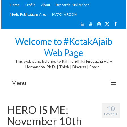
Home
Profile
About
Research Publications
Media Publications Area
MATCHA ROOM
Welcome to #KotakAjaib
Web Page
This web page belongs to Rahmandhika Firdauzha Hary
Hernandha, Ph.D. | Think | Discuss | Share |
Menu
#KotakAjaib Articles
HERO IS ME:
10
General Discussion
NOV 2018
November 10th
Materials Corner