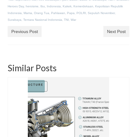
Heroes Day
,
heroisme
,
Ibu
,
Indonesia
,
Kakek
,
Kemerdekaan
,
Kepolisian Republik
Indonesia
,
Mama
,
Orang Tua
,
Pahlawan
,
Papa
,
POLRI
,
Sepuluh November
,
Surabaya
,
Tentara Nasional Indonesia
,
TNI
,
War
Previous Post
Next Post
Similar Posts