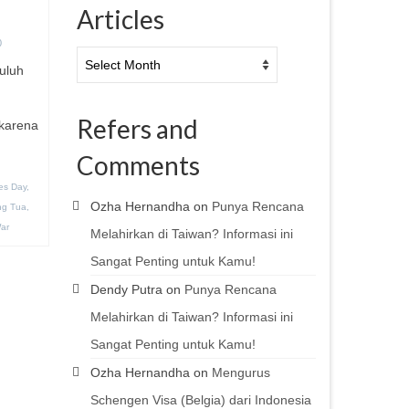
Articles
0
Articles
puluh
Refers and
 karena
Comments
es Day
,
Ozha Hernandha
on
Punya Rencana
ng Tua
,
ar
Melahirkan di Taiwan? Informasi ini
Sangat Penting untuk Kamu!
Dendy Putra
on
Punya Rencana
Melahirkan di Taiwan? Informasi ini
Sangat Penting untuk Kamu!
Ozha Hernandha
on
Mengurus
Schengen Visa (Belgia) dari Indonesia