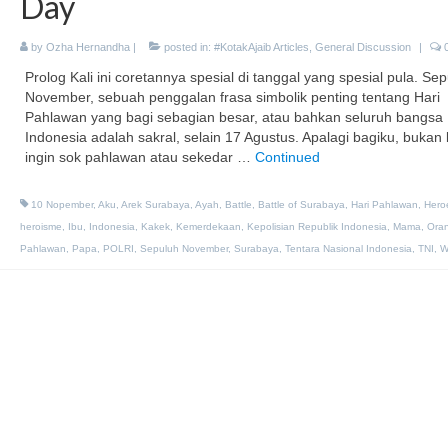
Day
by
Ozha Hernandha
|
posted in:
#KotakAjaib Articles
,
General Discussion
|
Prolog Kali ini coretannya spesial di tanggal yang spesial pula. Se
November, sebuah penggalan frasa simbolik penting tentang Hari
Pahlawan yang bagi sebagian besar, atau bahkan seluruh bangsa
Indonesia adalah sakral, selain 17 Agustus. Apalagi bagiku, bukan
ingin sok pahlawan atau sekedar …
Continued
10 Nopember
,
Aku
,
Arek Surabaya
,
Ayah
,
Battle
,
Battle of Surabaya
,
Hari Pahlawan
,
Hero
heroisme
,
Ibu
,
Indonesia
,
Kakek
,
Kemerdekaan
,
Kepolisian Republik Indonesia
,
Mama
,
Ora
Pahlawan
,
Papa
,
POLRI
,
Sepuluh November
,
Surabaya
,
Tentara Nasional Indonesia
,
TNI
,
W