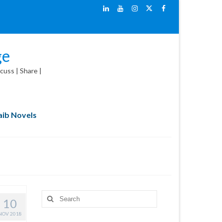
ge
cuss | Share |
ib Novels
Search
10
for:
NOV 2018