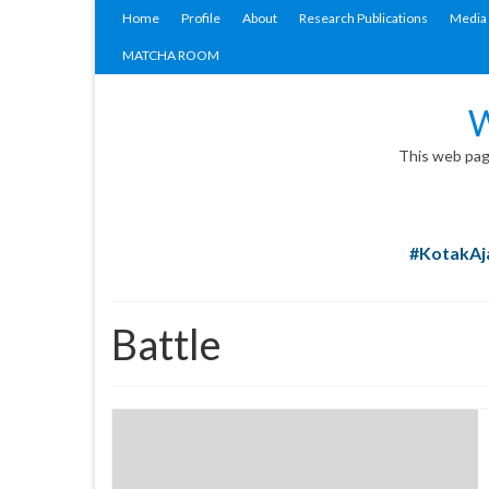
Home
Profile
About
Research Publications
Media 
MATCHA ROOM
W
This web page
#KotakAja
Battle