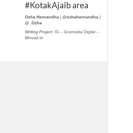
#KotakAjaib area
Ozha Hernandha
|
@ozhahernandha
|
@_Ozha
Writing Project
:
IG
–
Gramedia Digital
–
Bitread.id