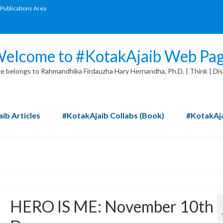
Publications Area
elcome to #KotakAjaib Web Pa
 belongs to Rahmandhika Firdauzha Hary Hernandha, Ph.D. | Think | Dis
ib Articles
#KotakAjaib Collabs (Book)
#KotakAja
HERO IS ME: November 10th