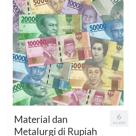
Energy Storage
Ceritatira
Movie/Book Review
#KotakAjaib Collabs (Book)
#KotakAjaib Novels
6
Material dan
JUL 2022
Metalurgi di Rupiah