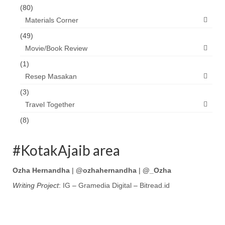
(80)
Materials Corner
(49)
Movie/Book Review
(1)
Resep Masakan
(3)
Travel Together
(8)
#KotakAjaib area
Ozha Hernandha
|
@ozhahernandha
|
@_Ozha
Writing Project
:
IG
–
Gramedia Digital
–
Bitread.id