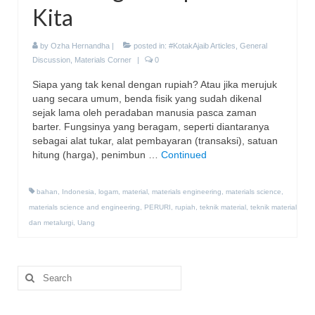
Kita
by
Ozha Hernandha
|
posted in:
#KotakAjaib Articles
,
General
Discussion
,
Materials Corner
|
0
Siapa yang tak kenal dengan rupiah? Atau jika merujuk
uang secara umum, benda fisik yang sudah dikenal
sejak lama oleh peradaban manusia pasca zaman
barter. Fungsinya yang beragam, seperti diantaranya
sebagai alat tukar, alat pembayaran (transaksi), satuan
hitung (harga), penimbun …
Continued
bahan
,
Indonesia
,
logam
,
material
,
materials engineering
,
materials science
,
materials science and engineering
,
PERURI
,
rupiah
,
teknik material
,
teknik material
dan metalurgi
,
Uang
Search
for: