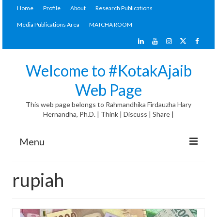
Home
Profile
About
Research Publications
Media Publications Area
MATCHA ROOM
Welcome to #KotakAjaib
Web Page
This web page belongs to Rahmandhika Firdauzha Hary
Hernandha, Ph.D. | Think | Discuss | Share |
Menu
#KotakAjaib Articles
rupiah
General Discussion
Materials Corner