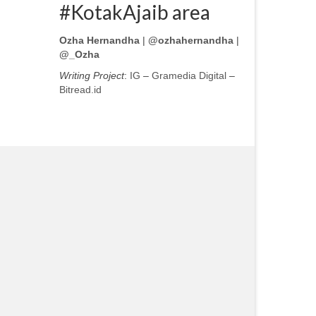
#KotakAjaib area
Ozha Hernandha
|
@ozhahernandha
|
@_Ozha
Writing Project
:
IG
–
Gramedia Digital
–
Bitread.id