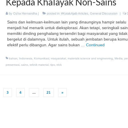
Kepada Khalayak Non-Sains
by
Ozha Hernandha
|
posted in:
#KotakAjaib Articles
,
General Discussion
|
Sains dan keilmuan-keilmuan lain yang dinaunginya hampir selalu
menjadi hal menarik untuk dieksplorasi. Akan tetapi, seringkali sain
memiliki dinding penghalang tersendiri bagi masyarakat yang tidak
bergelut di dalamnya. Untuk itulah, sebuah jembatan berupa komu
efektif perlu dibangun. Agar sains bukan …
Continued
bahan
,
Indonesia
,
Komunikasi
,
masyarakat
,
materials science and engineering
,
Media
,
pe
presentasi
,
sains
,
teknik material
,
tips
,
trick
3
4
…
21
»