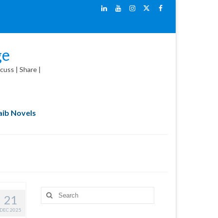
ge
cuss | Share |
ib Novels
Search
21
for:
DEC 2025