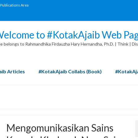
Publications Area
elcome to #KotakAjaib Web Pa
 belongs to Rahmandhika Firdauzha Hary Hernandha, Ph.D. | Think | Dis
ib Articles
#KotakAjaib Collabs (Book)
#KotakAja
Mengomunikasikan Sains