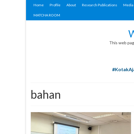
Home
Profile
About
Research Publications
Media 
MATCHA ROOM
W
This web page
#KotakAja
bahan