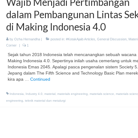
Wajib Menjadi Pertimbangan
dalam Pembangunan Lintas Sek
di Making Indonesia 4.0
by
Ozha Hernandha
|
posted in:
#KotakAjaib Articles
,
General Discussion
,
Materi
Corner
|
1
Sejak tahun 2018 Indonesia telah mencanangkan sebuah wacana p
Making Indonesia 4.0. Sepertinya inilah usaha cemerlang untuk m
Indonesia Emas 2045. Apalagi pasca pengenalan sistem Society 5.
Jepang dalam The Fifth Science and Technology Basic Plan mereka
kira apa …
Continued
Indonesia
,
Industry 4.0
,
material
,
materials engineering
,
materials science
,
materials scien
engineering
,
teknik material dan metalurgi