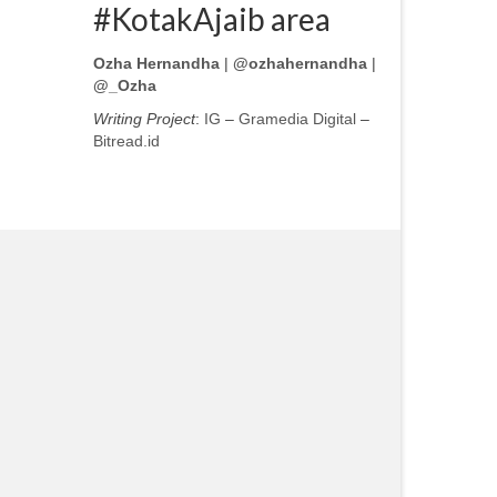
#KotakAjaib area
Ozha Hernandha
|
@ozhahernandha
|
@_Ozha
Writing Project
:
IG
–
Gramedia Digital
–
Bitread.id