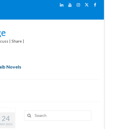
ge
cuss | Share |
ib Novels
Search
24
for:
MAY 2021