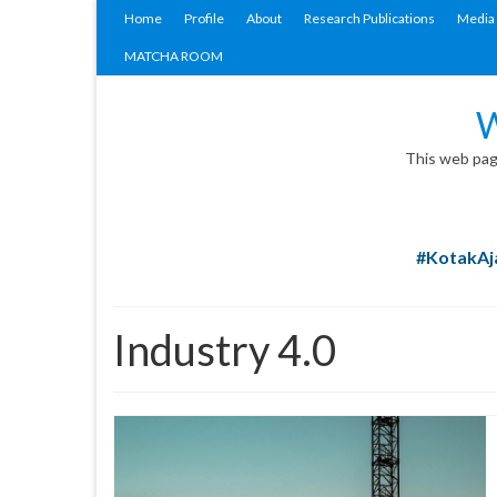
Home
Profile
About
Research Publications
Media 
MATCHA ROOM
W
This web page
#KotakAja
Industry 4.0