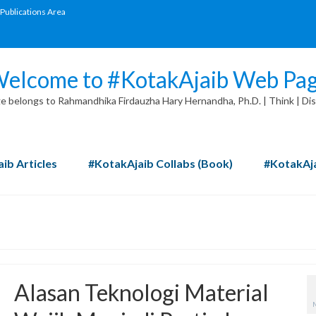
Publications Area
elcome to #KotakAjaib Web Pa
 belongs to Rahmandhika Firdauzha Hary Hernandha, Ph.D. | Think | Dis
ib Articles
#KotakAjaib Collabs (Book)
#KotakAja
Alasan Teknologi Material