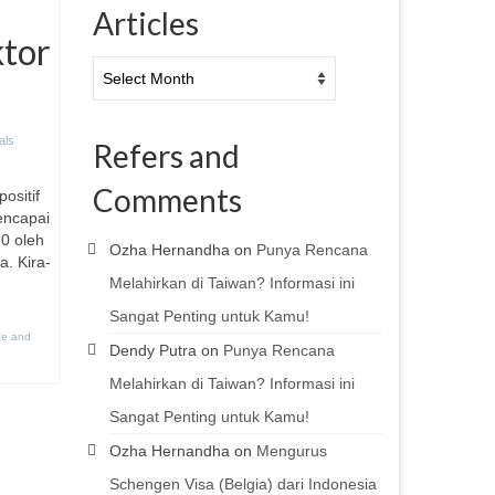
Articles
tor
Articles
als
Refers and
Comments
ositif
encapai
0 oleh
Ozha Hernandha
on
Punya Rencana
. Kira-
Melahirkan di Taiwan? Informasi ini
Sangat Penting untuk Kamu!
ce and
Dendy Putra
on
Punya Rencana
Melahirkan di Taiwan? Informasi ini
Sangat Penting untuk Kamu!
Ozha Hernandha
on
Mengurus
Schengen Visa (Belgia) dari Indonesia