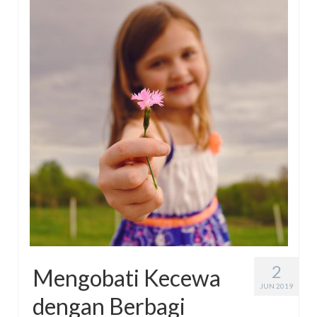
Energy Storage
Ceritatira
Movie/Book Review
#KotakAjaib Collabs (Book)
#KotakAjaib Novels
2
Mengobati Kecewa
JUN 2019
dengan Berbagi