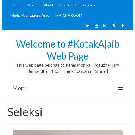
Home
Profile
About
Research Publications
Media Publications Area
MATCHA ROOM
Welcome to #KotakAjaib
Web Page
This web page belongs to Rahmandhika Firdauzha Hary
Hernandha, Ph.D. | Think | Discuss | Share |
Menu
#KotakAjaib Articles
Seleksi
General Discussion
Materials Corner