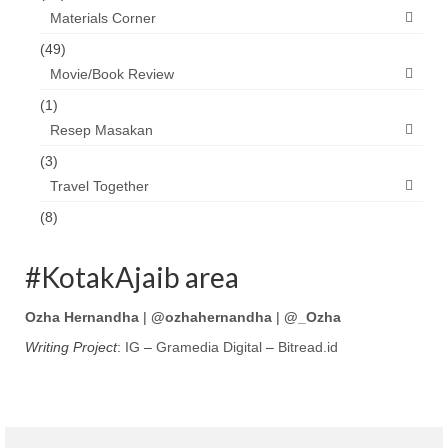
Materials Corner
(49)
Movie/Book Review
(1)
Resep Masakan
(3)
Travel Together
(8)
#KotakAjaib area
Ozha Hernandha
|
@ozhahernandha
|
@_Ozha
Writing Project
:
IG
–
Gramedia Digital
–
Bitread.id