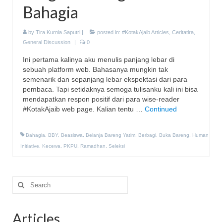
Bahagia
by
Tira Kurnia Saputri
|
posted in:
#KotakAjaib Articles
,
Ceritatira
,
General Discussion
|
0
Ini pertama kalinya aku menulis panjang lebar di
sebuah platform web. Bahasanya mungkin tak
semenarik dan sepanjang lebar ekspektasi dari para
pembaca. Tapi setidaknya semoga tulisanku kali ini bisa
mendapatkan respon positif dari para wise-reader
#KotakAjaib web page. Kalian tentu …
Continued
Bahagia
,
BBY
,
Beasiswa
,
Belanja Bareng Yatim
,
Berbagi
,
Buka Bareng
,
Human
Initiative
,
Kecewa
,
PKPU
,
Ramadhan
,
Seleksi
Search
for:
Articles