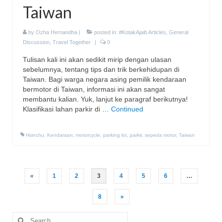
Taiwan
by
Ozha Hernandha
|
posted in:
#KotakAjaib Articles
,
General
Discussion
,
Travel Together
|
0
Tulisan kali ini akan sedikit mirip dengan ulasan
sebelumnya, tentang tips dan trik berkehidupan di
Taiwan. Bagi warga negara asing pemilik kendaraan
bermotor di Taiwan, informasi ini akan sangat
membantu kalian. Yuk, lanjut ke paragraf berikutnya!
Klasifikasi lahan parkir di …
Continued
Hsinchu
,
Kendaraan
,
motorcycle
,
parking lot
,
parkir
,
sepeda motor
,
Taiwan
Posts
«
1
2
3
4
5
6
…
pagination
8
»
Search