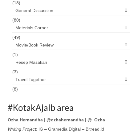
(18)
General Discussion
(80)
Materials Corner
(49)
Movie/Book Review
(1)
Resep Masakan
(3)
Travel Together
(8)
#KotakAjaib area
Ozha Hernandha
|
@ozhahernandha
|
@_Ozha
Writing Project
:
IG
–
Gramedia Digital
–
Bitread.id