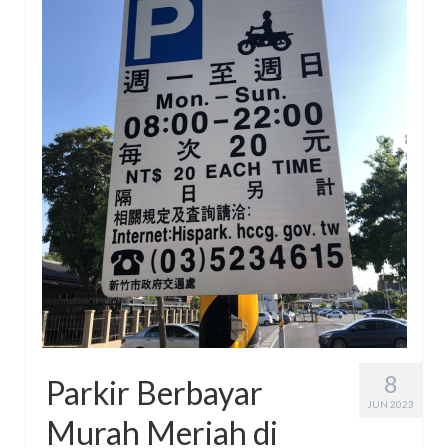
Energy Storage
Ceritatira
Movie/Book Review
#KotakAjaib Collabs (Book)
#KotakAjaib Novels
8
Parkir Berbayar
JUN 2023
Murah Meriah di