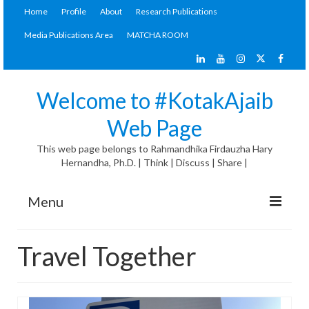
Home
Profile
About
Research Publications
Media Publications Area
MATCHA ROOM
Welcome to #KotakAjaib
Web Page
This web page belongs to Rahmandhika Firdauzha Hary
Hernandha, Ph.D. | Think | Discuss | Share |
Menu
#KotakAjaib Articles
Travel Together
General Discussion
Materials Corner